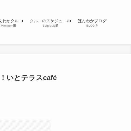
んわかクル－
クル－のスケジュ－ル
ほんわかブログ
Member
Schedule
BLOG
案！いとテラスcafé