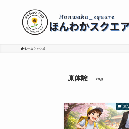
ホーム
原体験
原体験
– tag –
ほ