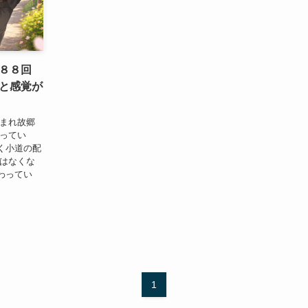
第８８回
と感覚が
生まれ故郷
わってい
く小道の配
道はなくな
わってい
1