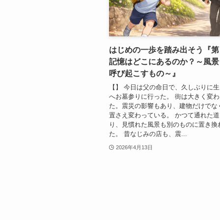
はじめの一歩を踏み出そう『
記憶はどこにあるのか？～風景
呼び起こすもの～』
【】 今日は父の命日で、久しぶりに
へお墓参りに行った。 街は大きく変
た。震災の影響もあり、建物だけでな
置さえ変わっている。 かつて通れた
り、見慣れた風景も別のものに置き換
た。 昔なじみの店も、震...
2026年4月13日