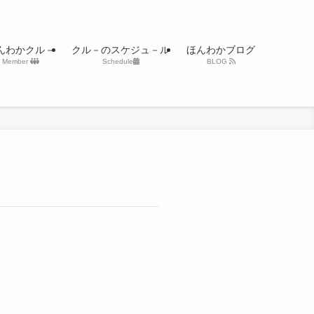
んわかクル－
クル－のスケジュ－ル
ほんわかブログ
Member
Schedule
BLOG