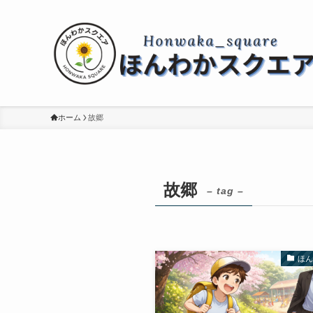
ホーム
故郷
故郷
– tag –
ほ