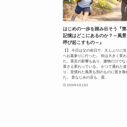
はじめの一歩を踏み出そう『
記憶はどこにあるのか？～風景
呼び起こすもの～』
【】 今日は父の命日で、久しぶりに
へお墓参りに行った。 街は大きく変
た。震災の影響もあり、建物だけでな
置さえ変わっている。 かつて通れた
り、見慣れた風景も別のものに置き換
た。 昔なじみの店も、震...
2026年4月13日