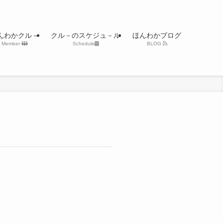
んわかクル－
クル－のスケジュ－ル
ほんわかブログ
Member
Schedule
BLOG