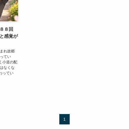
第８８回
と感覚が
生まれ故郷
わってい
く小道の配
道はなくな
わってい
1