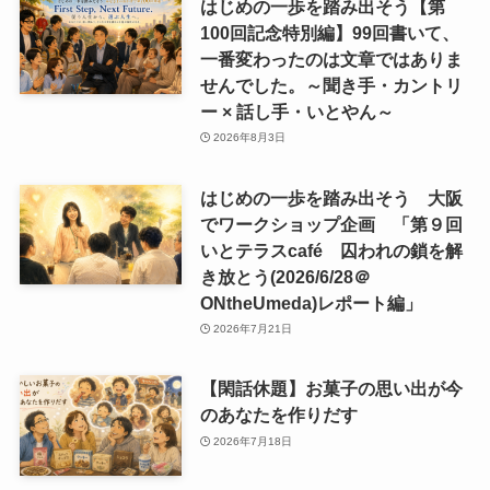
はじめの一歩を踏み出そう【第
100回記念特別編】99回書いて、
一番変わったのは文章ではありま
せんでした。～聞き手・カントリ
ー × 話し手・いとやん～
2026年8月3日
はじめの一歩を踏み出そう 大阪
でワークショップ企画 「第９回
いとテラスcafé 囚われの鎖を解
き放とう(2026/6/28＠
ONtheUmeda)レポート編」
2026年7月21日
【閑話休題】お菓子の思い出が今
のあなたを作りだす
2026年7月18日