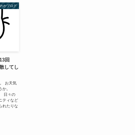
んわかブログ
13回
散してし
。 お天気
うか。
】 日々の
ニティなど
られたりな