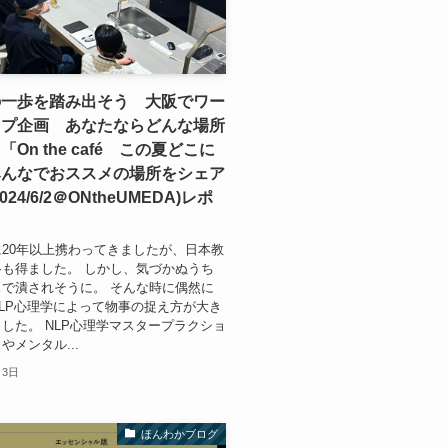
の一歩を踏み出そう 大阪でワー
ップ企画 あなたならどんな場所
On the café この夏どこに
みんなでおススメの場所をシェア
024/6/2＠ONtheUMEDA)レポ
」
20年以上携わってきましたが、日本教
も得ました。 しかし、気づかぬうち
で潰されそうに。 そんな時に偶然に
LP心理学によって物事の捉え方が大き
した。 NLP心理学マスタープラクショ
やメンタル...
月3日
ほんわかブログ