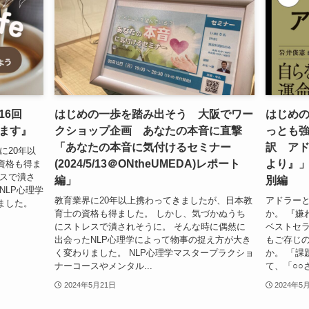
16回
はじめの一歩を踏み出そう 大阪でワー
はじめ
ます』
クショップ企画 あなたの本音に直撃
っとも
「あなたの本音に気付けるセミナー
訳 アド
に20年以
(2024/5/13＠ONtheUMEDA)レポート
より』
資格も得ま
レスで潰さ
編」
別編
NLP心理学
教育業界に20年以上携わってきましたが、日本教
アドラー
ました。
育士の資格も得ました。 しかし、気づかぬうち
か。 『嫌
にストレスで潰されそうに。 そんな時に偶然に
ベストセ
出会ったNLP心理学によって物事の捉え方が大き
もご存じ
く変わりました。 NLP心理学マスタープラクショ
か。 「課
ナーコースやメンタル...
て、「○○さ
2024年5月21日
2024年5