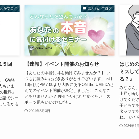
んわかブログ
ほんわかブログ
第1５回
【速報】イベント開催のお知らせ
はじめ
ミスし
【あなたの本音に耳を傾けてみませんか？】 い
る？』
つもお読みいただきありがとうございます。 5月
。 GWも
13日(月)PM7:00より大阪にあるON the UMEDAさ
人もいま
みなさん、
んでのイベント開催が決定しました！ こんなこ
話の世界」
上昇が著
とありませんか？ 痩せたいけれど食べたい、ス
た話でシー
けてくださ
ポーツ系もいいけれども...
になるかも
子どもで
タッフで
2024年5月3日
ね。 いくら
2024年4