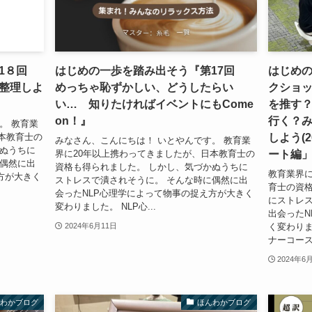
第1８回
はじめの一歩を踏み出そう『第17回
はじめ
整理しよ
めっちゃ恥ずかしい、どうしたらい
クショ
い… 知りたければイベントにもCome
を推す？「
on！』
行く？
。 教育業
しよう(2
本教育士の
みなさん、こんにちは！ いとやんです。 教育業
かぬうちに
ート編
界に20年以上携わってきましたが、日本教育士の
に偶然に出
資格も得られました。 しかし、気づかぬうちに
教育業界に
方が大きく
ストレスで潰されそうに。 そんな時に偶然に出
育士の資格
会ったNLP心理学によって物事の捉え方が大きく
にストレス
変わりました。 NLP心...
出会ったN
く変わりま
2024年6月11日
ナーコース
2024年6
んわかブログ
ほんわかブログ