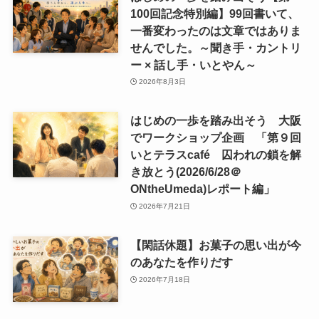
100回記念特別編】99回書いて、
一番変わったのは文章ではありま
せんでした。～聞き手・カントリ
ー × 話し手・いとやん～
2026年8月3日
はじめの一歩を踏み出そう 大阪
でワークショップ企画 「第９回
いとテラスcafé 囚われの鎖を解
き放とう(2026/6/28＠
ONtheUmeda)レポート編」
2026年7月21日
【閑話休題】お菓子の思い出が今
のあなたを作りだす
2026年7月18日