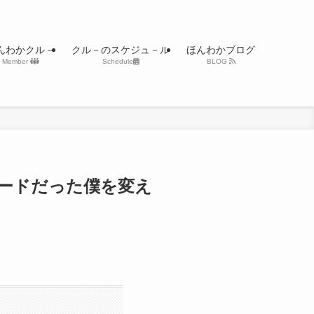
んわかクル－
クル－のスケジュ－ル
ほんわかブログ
Member
Schedule
BLOG
モードだった僕を変え