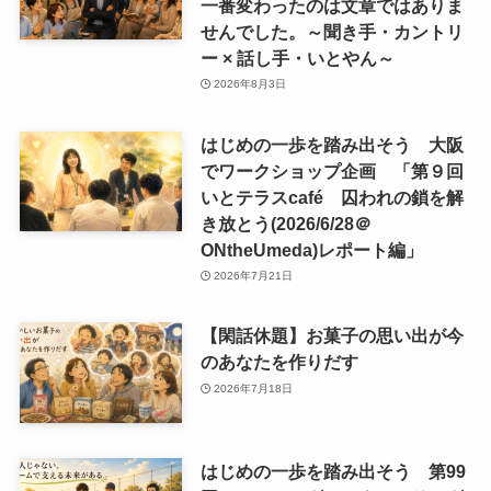
一番変わったのは文章ではありま
せんでした。～聞き手・カントリ
ー × 話し手・いとやん～
2026年8月3日
はじめの一歩を踏み出そう 大阪
でワークショップ企画 「第９回
いとテラスcafé 囚われの鎖を解
き放とう(2026/6/28＠
ONtheUmeda)レポート編」
2026年7月21日
【閑話休題】お菓子の思い出が今
のあなたを作りだす
2026年7月18日
はじめの一歩を踏み出そう 第99