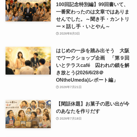
100回記念特別編】99回書いて、
一番変わったのは文章ではありま
せんでした。～聞き手・カントリ
ー × 話し手・いとやん～
2026年8月3日
はじめの一歩を踏み出そう 大阪
でワークショップ企画 「第９回
いとテラスcafé 囚われの鎖を解
き放とう(2026/6/28＠
ONtheUmeda)レポート編」
2026年7月21日
【閑話休題】お菓子の思い出が今
のあなたを作りだす
2026年7月18日