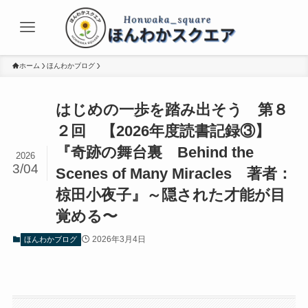
ホーム
ほんわかブログ
はじめの一歩を踏み出そう 第８
２回 【2026年度読書記録③】
『奇跡の舞台裏 Behind the
2026
3/04
Scenes of Many Miracles 著者：
椋田小夜子』～隠された才能が目
覚める〜
2026年3月4日
ほんわかブログ