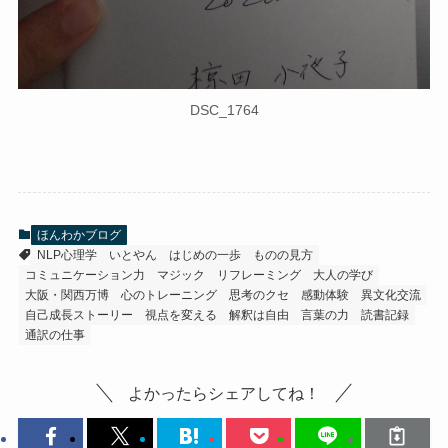
DSC_1764
ほんわかブログ
NLP心理学
いとやん
はじめの一歩
ものの見方
コミュニケーション力
マジック
リフレーミング
大人の学び
大阪・関西万博
心のトレーニング
思考のクセ
感動体験
異文化交流
自己成長ストーリー
視点を変える
解釈は自由
言葉の力
読書記録
通訳の仕事
よかったらシェアしてね！